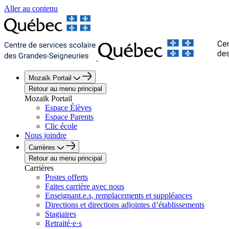
Aller au contenu
Mozaïk Portail
Retour au menu principal
Mozaïk Portail
Espace Élèves
Espace Parents
Clic école
Nous joindre
Carrières
Retour au menu principal
Carrières
Postes offerts
Faites carrière avec nous
Enseignant.e.s, remplacements et suppléances
Directions et directions adjointes d’établissements
Stagiaires
Retraité·e·s