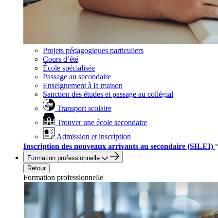
Projets pédagogiques particuliers
Cours d’été
École spécialisée
Passage au secondaire
Enseignement à la maison
Sanction des études et passage au collégial
Transport scolaire
Trouver une école secondaire
Admission et inscription
Inscription des nouveaux arrivants au secondaire (SILEI)
Formation professionnelle
Retour
Formation professionnelle